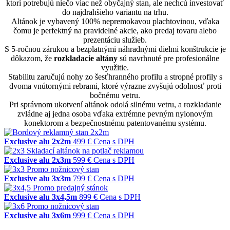
ktorí potrebujú niečo viac než obyčajný stan, ale nechcú investovať
do najdrahšieho variantu na trhu.
Altánok je vybavený 100% nepremokavou plachtovinou, vďaka
čomu je perfektný na pravidelné akcie, ako predaj tovaru alebo
prezentáciu služieb.
S 5-ročnou zárukou a bezplatnými náhradnými dielmi konštrukcie je
dôkazom, že
rozkladacie altány
sú navrhnuté pre profesionálne
využitie.
Stabilitu zaručujú nohy zo šesťhranného profilu a stropné profily s
dvoma vnútornými rebrami, ktoré výrazne zvyšujú odolnosť proti
bočnému vetru.
Pri správnom ukotvení altánok odolá silnému vetru, a rozkladanie
zvládne aj jedna osoba vďaka extrémne pevným nylonovým
konektorom a bezpečnostnému patentovanému systému.
Exclusive alu 2x2m
499 €
Cena s DPH
Exclusive alu 2x3m
599 €
Cena s DPH
Exclusive alu 3x3m
799 €
Cena s DPH
Exclusive alu 3x4,5m
899 €
Cena s DPH
Exclusive alu 3x6m
999 €
Cena s DPH