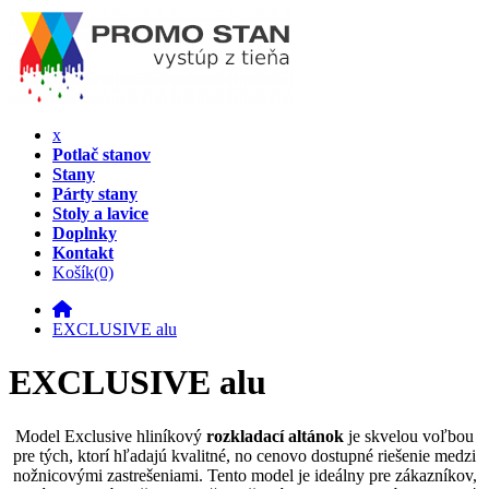
x
Potlač stanov
Stany
Párty stany
Stoly a lavice
Doplnky
Kontakt
Košík
(0)
EXCLUSIVE alu
EXCLUSIVE alu
Model Exclusive hliníkový
rozkladací altánok
je skvelou voľbou
pre tých, ktorí hľadajú kvalitné, no cenovo dostupné riešenie medzi
nožnicovými zastrešeniami. Tento model je ideálny pre zákazníkov,